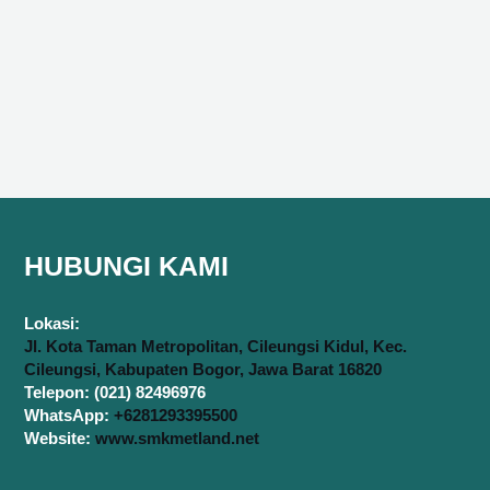
HUBUNGI KAMI
Lokasi:
Jl. Kota Taman Metropolitan, Cileungsi Kidul, Kec.
Cileungsi, Kabupaten Bogor, Jawa Barat 16820
Telepon: (021) 82496976
WhatsApp:
+6281293395500
Website:
www.smkmetland.net