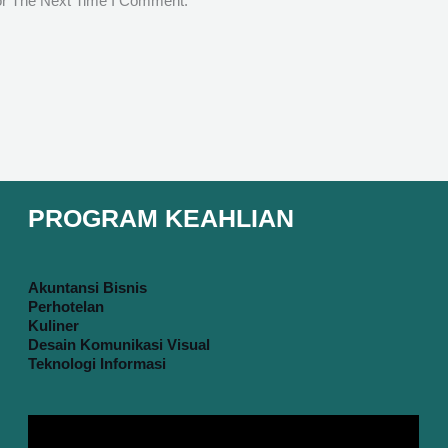
or The Next Time I Comment.
PROGRAM KEAHLIAN
Akuntansi Bisnis
Perhotelan
Kuliner
Desain Komunikasi Visual
Teknologi Informasi