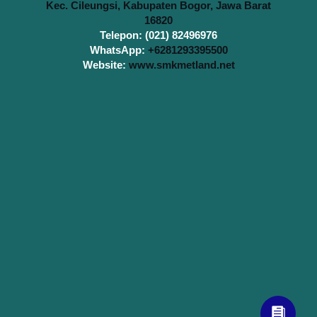
Kec. Cileungsi, Kabupaten Bogor, Jawa Barat
16820
Telepon: (021) 82496976
WhatsApp:
+6281293395500
Website:
www.smkmetland.net