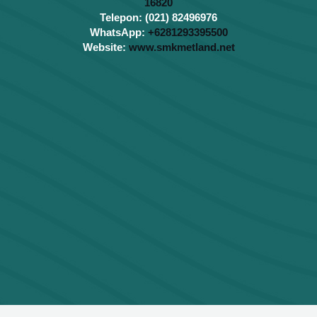
16820
Telepon: (021) 82496976
WhatsApp:
+6281293395500
Website:
www.smkmetland.net