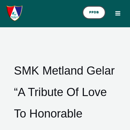
Skip
To
PPDB
Content
SMK Metland Gelar
“A Tribute Of Love
To Honorable