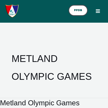
Skip
To
PPDB
Content
METLAND
OLYMPIC GAMES
Metland Olympic Games
Metland